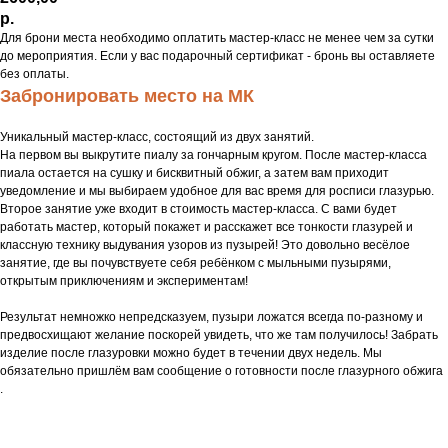
р.
Для брони места необходимо оплатить мастер-класс не менее чем за сутки
до мероприятия. Если у вас подарочный сертификат - бронь вы оставляете
без оплаты.
Забронировать место на МК
Уникальный мастер-класс, состоящий из двух занятий.
На первом вы выкрутите пиалу за гончарным кругом. После мастер-класса
пиала остается на сушку и бисквитный обжиг, а затем вам приходит
уведомление и мы выбираем удобное для вас время для росписи глазурью.
Второе занятие уже входит в стоимость мастер-класса. С вами будет
работать мастер, который покажет и расскажет все тонкости глазурей и
классную технику выдувания узоров из пузырей! Это довольно весёлое
занятие, где вы почувствуете себя ребёнком с мыльными пузырями,
открытым приключениям и экспериментам!
Результат немножко непредсказуем, пузыри ложатся всегда по-разному и
предвосхищают желание поскорей увидеть, что же там получилось! Забрать
изделие после глазуровки можно будет в течении двух недель. Мы
обязательно пришлëм вам сообщение о готовности после глазурного обжига
.