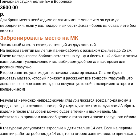
Гончарная студия Белый Ёж в Воронеже
3900,00
р.
Для брони места необходимо оплатить мк не менее чем за сутки до
мероприятия. Если у вас подарочный сертификат - бронь вы оставляете без
оплаты.
Забронировать место на МК
Уникальный мастер-класс, состоящий из двух занятий.
На первом занятии мы лепим панно-бабочку с размахом крыльев до 25 см.
После мастер-класса бабочка остается на сушку и бисквитный обжиг, а затем
вам приходит уведомление и мы выбираем удобное для вас время для
росписи глазурью.
Второе занятие уже входит в стоимость мастер-класса. С вами будет
работать мастер, который покажет и расскажет все тонкости глазурей! Это
довольно весёлое занятие, где вы почувствуете себя экспериментатором и
волшебником!
Результат немножко непредсказуем, глазури ложатся всегда по-разному и
предвосхищают желание поскорей увидеть, что же там получилось! Забрать
изделие после глазуровки можно будет в течении двух недель. Мы
обязательно пришлëм вам сообщение о готовности после глазурного обжига
.
К глазуровке допускаются взрослые и дети старше 14 лет. Если на первом
занятии работал ребенок до 14 лет, то на второе занятие можно пригласить