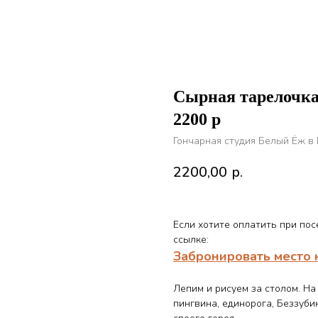
Сырная тарелочка
2200 р
Гончарная студия Белый Ёж в
2200,00
р.
Е
сли хотите оплатить при по
ссылке:
Забронировать место 
Лепим и рисуем за столом. Н
пингвина, единорога, Беззуби