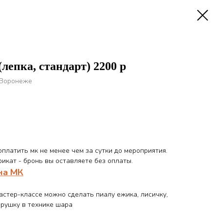
лепка, стандарт) 2200 р
 Воронеже
платить мк не менее чем за сутки до мероприятия.
икат - бронь вы оставляете без оплаты.
на МК
астер-классе можно сделать пиалу ежика, лисичку,
ерушку в технике шара