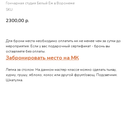
Гончарная студия Белый Ёж в Воронеже
SKU:
2300,00
р.
Для брони места необходимо оплатить мк не менее чем за сутки до
мероприятия. Если у вас подарочный сертификат - бронь вы
оставляете без оплаты.
Забронировать место на МК
Лепка за столом. На данном мастер-классе можно сделать тыкву,
хурму, грушу, яблоко, кокос или другой фрукт/овощ. Подсвечник.
Шкатулка.