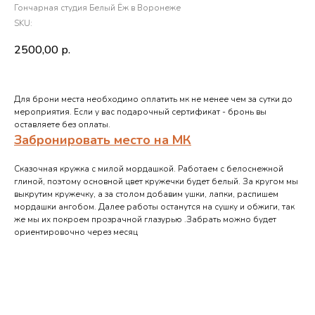
Гончарная студия Белый Ёж в Воронеже
SKU:
2500,00
р.
Для брони места необходимо оплатить мк не менее чем за сутки до
мероприятия. Если у вас подарочный сертификат - бронь вы
оставляете без оплаты.
Забронировать место на МК
Сказочная кружка с милой мордашкой. Работаем с белоснежной
глиной, поэтому основной цвет кружечки будет белый. За кругом мы
выкрутим кружечку, а за столом добавим ушки, лапки, распишем
мордашки ангобом. Далее работы останутся на сушку и обжиги, так
же мы их покроем прозрачной глазурью .Забрать можно будет
ориентировочно через месяц