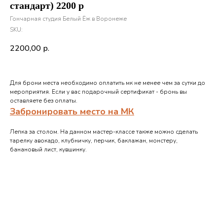
стандарт) 2200 р
Гончарная студия Белый Ёж в Воронеже
SKU:
2200,00
р.
Для брони места необходимо оплатить мк не менее чем за сутки до
мероприятия. Если у вас подарочный сертификат - бронь вы
оставляете без оплаты.
Забронировать место на МК
Лепка за столом. На данном мастер-классе также можно сделать
тарелку авокадо, клубничку, перчик, баклажан, монстеру,
банановый лист, кувшинку.