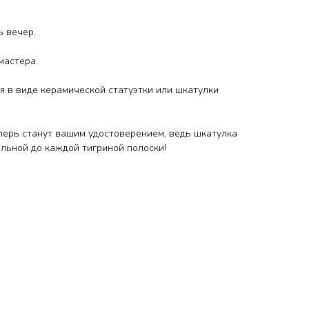
ь вечер.
мастера.
я в виде керамической статуэтки или шкатулки
еперь станут вашим удостоверением, ведь шкатулка
льной до каждой тигриной полоски!